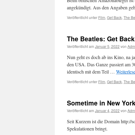
Beim britischen Amazonableger ist
angekündigt. Aus den Angaben geht 
Veröffentlicht unter
Film
,
Get Back
,
The Be
The Beatles: Get Back
Veröffentlicht am
Januar 5, 2022
von
Adm
Nun geht es doch ab ins Kino, na ja
den USA. Das Ganze passiert am 30
identisch mit dem Teil …
Weiterles
Veröffentlicht unter
Film
,
Get Back
,
The Be
Sometime in New York
Veröffentlicht am
Januar 4, 2022
von
Adm
Seit Kurzem ist die Domain http://
Spekulationen bringt.