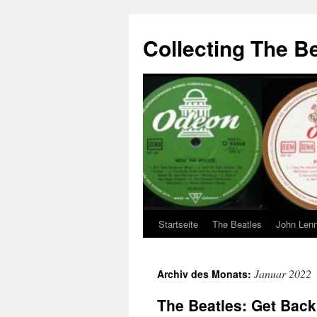
Zum
Inhalt
Collecting The B
springen
Startseite
The Beatles
John Len
Januar 2022
Archiv des Monats:
The Beatles: Get Back