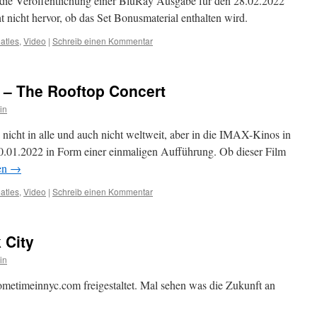
 die Veröffentlichung einer BluRay Ausgabe für den 28.02.2022
nicht hervor, ob das Set Bonusmaterial enthalten wird.
atles
,
Video
|
Schreib einen Kommentar
 – The Rooftop Concert
in
 nicht in alle und auch nicht weltweit, aber in die IMAX-Kinos in
.01.2022 in Form einer einmaligen Aufführung. Ob dieser Film
en
→
atles
,
Video
|
Schreib einen Kommentar
 City
in
sometimeinnyc.com freigestaltet. Mal sehen was die Zukunft an