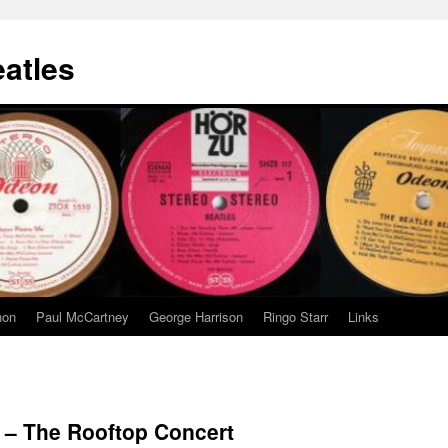
eatles
non
Paul McCartney
George Harrison
Ringo Starr
Links
 – The Rooftop Concert