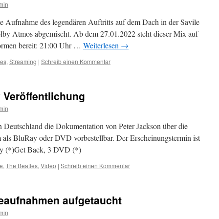
min
e Aufnahme des legendären Auftritts auf dem Dach in der Savile
olby Atmos abgemischt. Ab dem 27.01.2022 steht dieser Mix auf
formen bereit: 21:00 Uhr …
Weiterlesen
→
es
,
Streaming
|
Schreib einen Kommentar
 Veröffentlichung
min
n Deutschland die Dokumentation von Peter Jackson über die
ls BluRay oder DVD vorbestellbar. Der Erscheinungstermin ist
ay (*)Get Back, 3 DVD (*)
Be
,
The Beatles
,
Video
|
Schreib einen Kommentar
veaufnahmen aufgetaucht
min