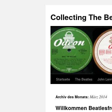
Zum
Inhalt
Collecting The B
springen
Startseite
The Beatles
John Len
März 2014
Archiv des Monats:
Willkommen Beatlesf