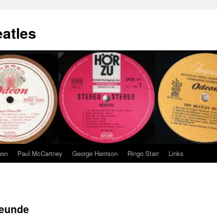
eatles
non
Paul McCartney
George Harrison
Ringo Starr
Links
reunde