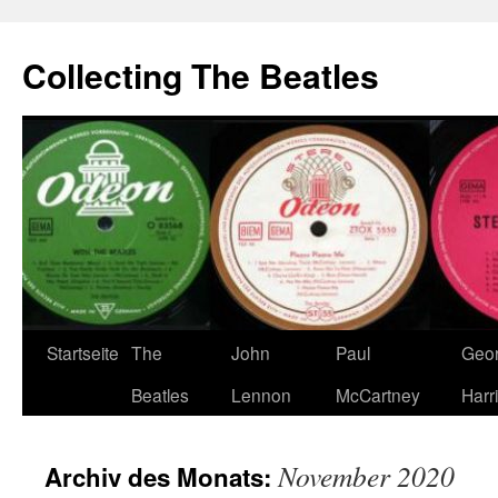
Zum
Inhalt
Collecting The Beatles
springen
Startseite
The
John
Paul
Geo
Beatles
Lennon
McCartney
Harr
November 2020
Archiv des Monats: