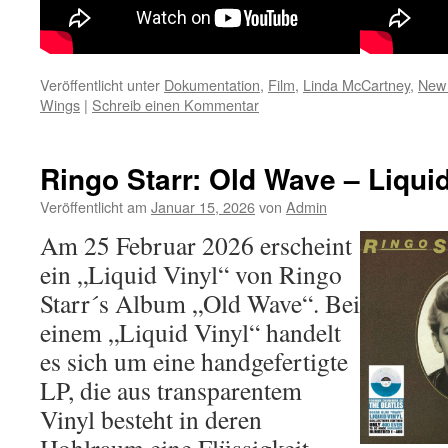
Veröffentlicht unter
Dokumentation
,
Film
,
Linda McCartney
,
New
Wings
|
Schreib einen Kommentar
Ringo Starr: Old Wave – Liquid
Veröffentlicht am
Januar 15, 2026
von
Admin
Am 25 Februar 2026 erscheint
ein „Liquid Vinyl“ von Ringo
Starr´s Album „Old Wave“. Bei
einem „Liquid Vinyl“ handelt
es sich um eine handgefertigte
LP, die aus transparentem
Vinyl besteht in deren