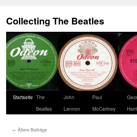
Zum
Inhalt
Collecting The Beatles
springen
Startseite
The
John
Paul
Geo
Beatles
Lennon
McCartney
Harr
←
Ältere Beiträge