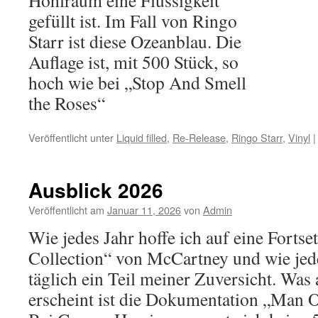
Hohlraum eine Flüssigkeit
gefüllt ist. Im Fall von Ringo
Starr ist diese Ozeanblau. Die
Auflage ist, mit 500 Stück, so
hoch wie bei „Stop And Smell
the Roses“
Veröffentlicht unter
Liquid filled
,
Re-Release
,
Ringo Starr
,
Vinyl
|
Ausblick 2026
Veröffentlicht am
Januar 11, 2026
von
Admin
Wie jedes Jahr hoffe ich auf eine Forts
Collection“ von McCartney und wie jed
täglich ein Teil meiner Zuversicht. Was 
erscheint ist die Dokumentation „Man 