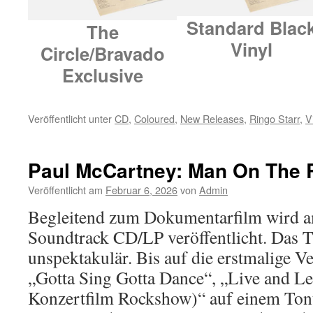
Standard Blac
The
Vinyl
Circle/Bravado
Exclusive
Veröffentlicht unter
CD
,
Coloured
,
New Releases
,
Ringo Starr
,
V
Paul McCartney: Man On The 
Veröffentlicht am
Februar 6, 2026
von
Admin
Begleitend zum Dokumentarfilm wird a
Soundtrack CD/LP veröffentlicht. Das Tra
unspektakulär. Bis auf die erstmalige V
„Gotta Sing Gotta Dance“, „Live and Le
Konzertfilm Rockshow)“ auf einem Tontr