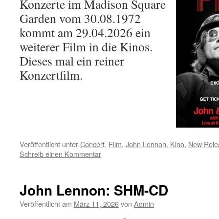
Konzerte im Madison Square
Garden vom 30.08.1972
kommt am 29.04.2026 ein
weiterer Film in die Kinos.
Dieses mal ein reiner
Konzertfilm.
Veröffentlicht unter
Concert
,
Film
,
John Lennon
,
Kino
,
New Rele
Schreib einen Kommentar
John Lennon: SHM-CD
Veröffentlicht am
März 11, 2026
von
Admin