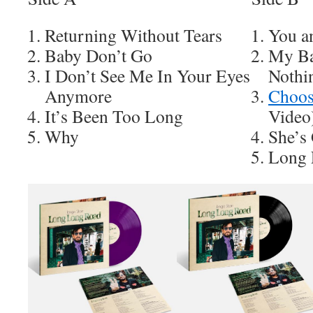
Returning Without Tears
You a
Baby Don’t Go
My Ba
I Don’t See Me In Your Eyes
Nothi
Anymore
Choos
It’s Been Too Long
Video
Why
She’s
Long 