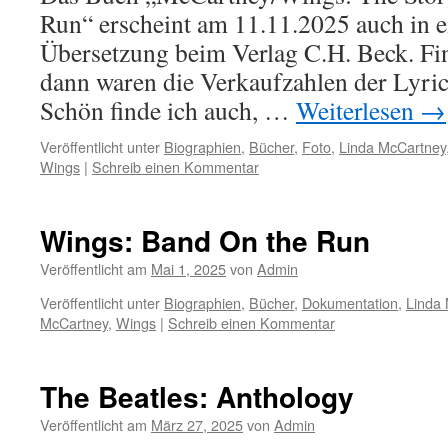
Run“ erscheint am 11.11.2025 auch in e
Übersetzung beim Verlag C.H. Beck. Fi
dann waren die Verkaufzahlen der Lyric
Schön finde ich auch, …
Weiterlesen
→
Veröffentlicht unter
Biographien
,
Bücher
,
Foto
,
Linda McCartney
Wings
|
Schreib einen Kommentar
Wings: Band On the Run
Veröffentlicht am
Mai 1, 2025
von
Admin
Veröffentlicht unter
Biographien
,
Bücher
,
Dokumentation
,
Linda
McCartney
,
Wings
|
Schreib einen Kommentar
The Beatles: Anthology
Veröffentlicht am
März 27, 2025
von
Admin