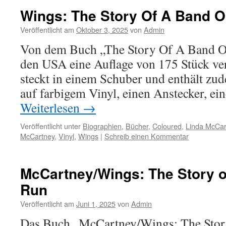
Wings: The Story Of A Band 
Veröffentlicht am
Oktober 3, 2025
von
Admin
Von dem Buch „The Story Of A Band O
den USA eine Auflage von 175 Stück ver
steckt in einem Schuber und enthält zu
auf farbigem Vinyl, einen Anstecker, e
Weiterlesen
→
Veröffentlicht unter
Biographien
,
Bücher
,
Coloured
,
Linda McCar
McCartney
,
Vinyl
,
Wings
|
Schreib einen Kommentar
McCartney/Wings: The Story o
Run
Veröffentlicht am
Juni 1, 2025
von
Admin
Das Buch „McCartney/Wings: The Story