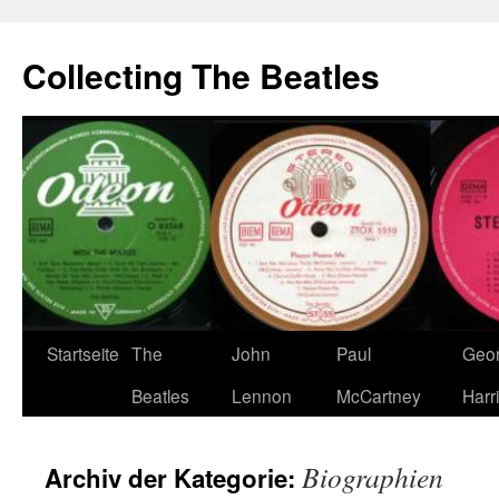
Zum
Inhalt
Collecting The Beatles
springen
Startseite
The
John
Paul
Geo
Beatles
Lennon
McCartney
Harr
Biographien
Archiv der Kategorie: