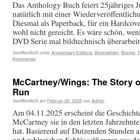
Das Anthology Buch feiert 25jähriges 
natürlich mit einer Wiederveröffentlich
Diesmal als Paperback, für ein Hardcove
wohl nicht gereicht. Es wäre schön, we
DVD Serie mal bildtechnisch überarbe
Veröffentlicht unter
Anniversary Editions
,
Biographien
,
Bücher
,
Kommentar
McCartney/Wings: The Story o
Run
Veröffentlicht am
Februar 26, 2025
von
Admin
Am 04.11.2025 erscheint die Geschicht
McCartney sie in den letzten Jahrzehnte
hat. Basierend auf Dutzenden Stunden a
und zahlreichen Schlüsselfiguren aus 