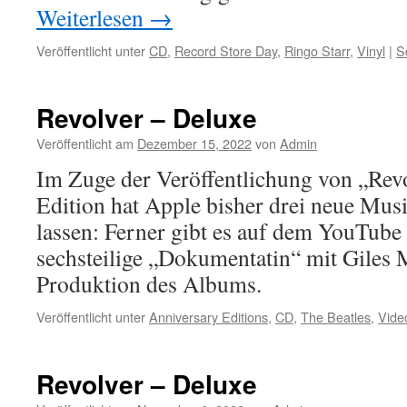
Weiterlesen
→
Veröffentlicht unter
CD
,
Record Store Day
,
Ringo Starr
,
Vinyl
|
S
Revolver – Deluxe
Veröffentlicht am
Dezember 15, 2022
von
Admin
Im Zuge der Veröffentlichung von „Revo
Edition hat Apple bisher drei neue Mus
lassen: Ferner gibt es auf dem YouTube 
sechsteilige „Dokumentatin“ mit Giles 
Produktion des Albums.
Veröffentlicht unter
Anniversary Editions
,
CD
,
The Beatles
,
Vide
Revolver – Deluxe