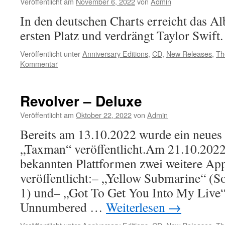
Veröffentlicht am
November 6, 2022
von
Admin
In den deutschen Charts erreicht das A
ersten Platz und verdrängt Taylor Swift.
Veröffentlicht unter
Anniversary Editions
,
CD
,
New Releases
,
Th
Kommentar
Revolver – Deluxe
Veröffentlicht am
Oktober 22, 2022
von
Admin
Bereits am 13.10.2022 wurde ein neue
„Taxman“ veröffentlicht.Am 21.10.202
bekannten Plattformen zwei weitere Ap
veröffentlicht:– „Yellow Submarine“ (S
1) und– „Got To Get You Into My Live“
Unnumbered …
Weiterlesen
→