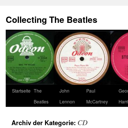
Zum
Inhalt
Collecting The Beatles
springen
Startseite
The
John
Paul
Geo
Beatles
Lennon
McCartney
Harr
CD
Archiv der Kategorie: