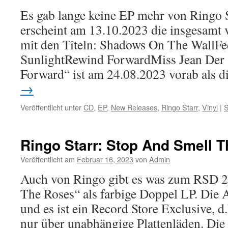
Es gab lange keine EP mehr von Ringo 
erscheint am 13.10.2023 die insgesamt 
mit den Titeln: Shadows On The WallFe
SunlightRewind ForwardMiss Jean Der
Forward“ ist am 24.08.2023 vorab als d
→
Veröffentlicht unter
CD
,
EP
,
New Releases
,
Ringo Starr
,
Vinyl
|
S
Ringo Starr: Stop And Smell 
Veröffentlicht am
Februar 16, 2023
von
Admin
Auch von Ringo gibt es was zum RSD 
The Roses“ als farbige Doppel LP. Die A
und es ist ein Record Store Exclusive, d.
nur über unabhängige Plattenläden. Di