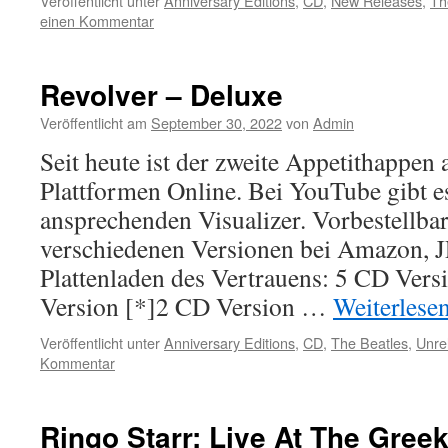
Veröffentlicht unter
Anniversary Editions
,
CD
,
New Releases
,
Th
einen Kommentar
Revolver – Deluxe
Veröffentlicht am
September 30, 2022
von
Admin
Seit heute ist der zweite Appetithappen
Plattformen Online. Bei YouTube gibt es
ansprechenden Visualizer. Vorbestellbar
verschiedenen Versionen bei Amazon, 
Plattenladen des Vertrauens: 5 CD Vers
Version [*]2 CD Version …
Weiterlese
Veröffentlicht unter
Anniversary Editions
,
CD
,
The Beatles
,
Unre
Kommentar
Ringo Starr: Live At The Gree