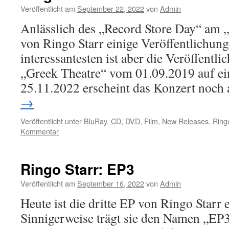
Veröffentlicht am
September 22, 2022
von
Admin
Anlässlich des „Record Store Day“ am „
von Ringo Starr einige Veröffentlichun
interessantesten ist aber die Veröffentl
„Greek Theatre“ vom 01.09.2019 auf e
25.11.2022 erscheint das Konzert noc
→
Veröffentlicht unter
BluRay
,
CD
,
DVD
,
Film
,
New Releases
,
Ring
Kommentar
Ringo Starr: EP3
Veröffentlicht am
September 16, 2022
von
Admin
Heute ist die dritte EP von Ringo Starr 
Sinnigerweise trägt sie den Namen „EP3“