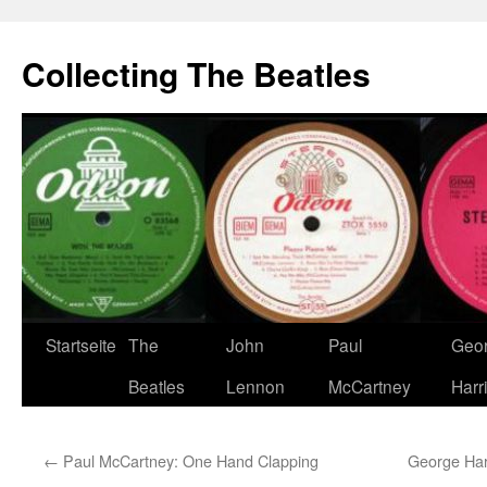
Zum
Inhalt
Collecting The Beatles
springen
Startseite
The
John
Paul
Geo
Beatles
Lennon
McCartney
Harr
←
Paul McCartney: One Hand Clapping
George Har