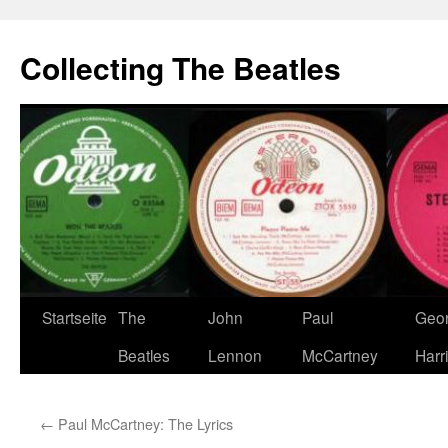
Zum
Inhalt
Collecting The Beatles
springen
Startseite
The
John
Paul
Geo
Beatles
Lennon
McCartney
Harr
←
Paul McCartney: The Lyrics