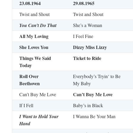
23.08.1964
29.08.1965
Twist and Shout
Twist and Shout
You Can’t Do That
She’s a Woman
All My Loving
I Feel Fine
She Loves You
Dizzy Miss Lizzy
Things We Said
Ticket to Ride
Today
Roll Over
Everybody’s Tryin‘ to Be
Beethoven
My Baby
Can’t Buy Me Love
Can’t Buy Me Love
If I Fell
Baby’s in Black
I Want to Hold Your
I Wanna Be Your Man
Hand