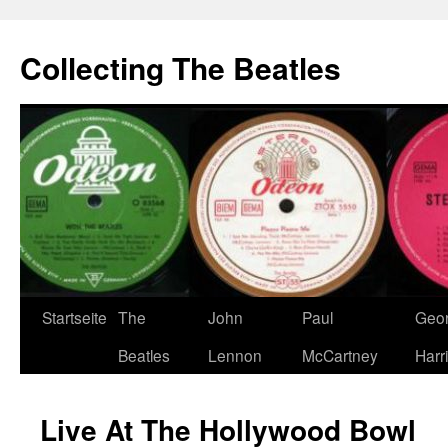
Zum
Inhalt
Collecting The Beatles
springen
Startseite
The
John
Paul
Geo
Beatles
Lennon
McCartney
Harr
Live At The Hollywood Bowl