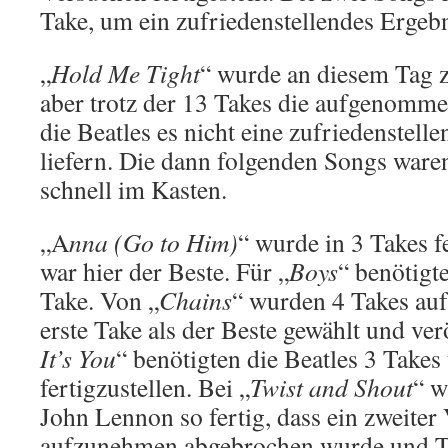
Take, um ein zufriedenstellendes Ergebn
„
Hold Me Tight
“ wurde an diesem Tag
aber trotz der 13 Takes die aufgenomme
die Beatles es nicht eine zufriedenstel
liefern. Die dann folgenden Songs waren
schnell im Kasten.
„A
nna (Go to Him)
“ wurde in 3 Takes f
war hier der Beste. Für „
Boys
“ benötigt
Take. Von „
Chains
“ wurden 4 Takes a
erste Take als der Beste gewählt und verö
It’s You
“ benötigten die Beatles 3 Take
fertigzustellen. Bei „
Twist and Shout
“ w
John Lennon so fertig, dass ein zweite
aufzunehmen abgebrochen wurde und Tak