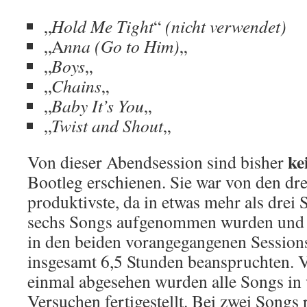
„
Hold Me Tight
“
(nicht verwendet)
„A
nna (Go to Him)
„
„
Boys
„
„
Chains
„
„
Baby It’s You
„
„
Twist and Shout
„
ke
Von dieser Abendsession sind bisher
Bootleg erschienen. Sie war von den dre
produktivste, da in etwas mehr als drei
sechs Songs aufgenommen wurden und d
in den beiden vorangegangenen Session
insgesamt 6,5 Stunden beanspruchten. 
einmal abgesehen wurden alle Songs in 
Versuchen fertigestellt. Bei zwei Songs 