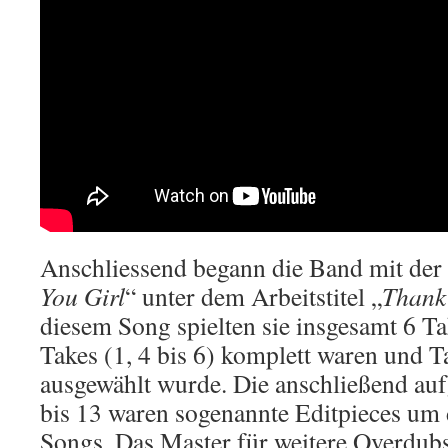
Anschliessend begann die Band mit de
Y
ou Girl
“ unter dem Arbeitstitel „
Thank 
diesem Song spielten sie insgesamt 6 Ta
Takes (1, 4 bis 6) komplett waren und Ta
ausgewählt wurde. Die anschließend a
bis 13 waren sogenannte Editpieces um
Songs. Das Master für weitere Overdub