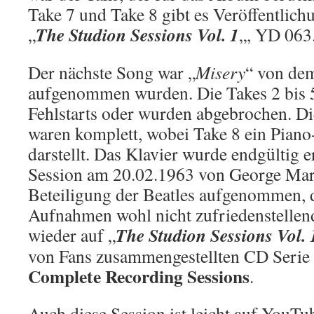
Take 7 und Take 8 gibt es Veröffentlich
The Studion Sessions Vol. 1
„
„, YD 063
Der nächste Song war „
Misery
“ von de
aufgenommen wurden. Die Takes 2 bis 
Fehlstarts oder wurden abgebrochen. Die
waren komplett, wobei Take 8 ein Pian
darstellt. Das Klavier wurde endgültig er
Session am 20.02.1963 von George Mar
Beteiligung der Beatles aufgenommen, 
Aufnahmen wohl nicht zufriedenstellen
The Studion Sessions Vol. 
wieder auf „
von Fans zusammengestellten CD Seri
Complete Recording Sessions
.
Auch diese Session ist leicht auf YouTu