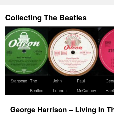
Zum
Inhalt
Collecting The Beatles
springen
Startseite
The
John
Paul
Geo
Beatles
Lennon
McCartney
Harr
George Harrison – Living In T