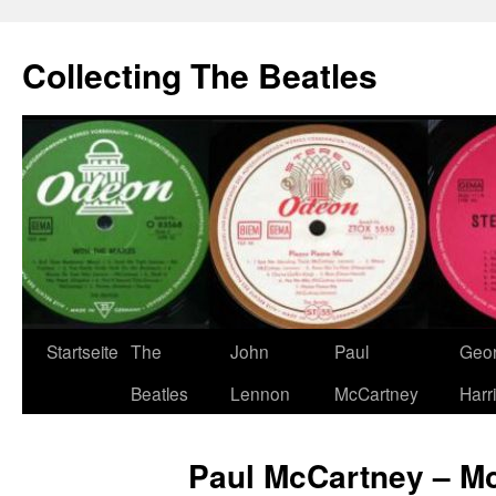
Zum
Inhalt
Collecting The Beatles
springen
Startseite
The
John
Paul
Geo
Beatles
Lennon
McCartney
Harr
Paul McCartney – Mc