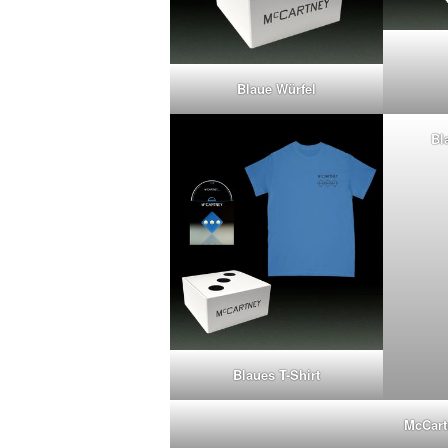
Blaue Würfel
Bl
Blaues T-Shirt
McCart