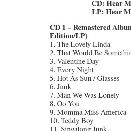
CD:
Hear M
LP: Hear M
CD 1 – Remastered Album
Edition/LP)
1. The Lovely Linda
2. That Would Be Somethi
3. Valentine Day
4. Every Night
5. Hot As Sun / Glasses
6. Junk
7. Man We Was Lonely
8. Oo You
9. Momma Miss America
10. Teddy Boy
11. Singalong Junk